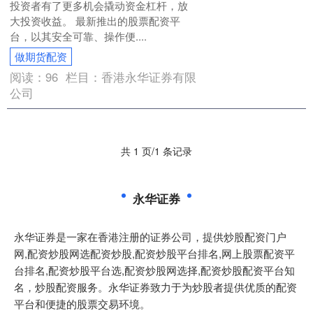
投资者有了更多机会撬动资金杠杆，放
大投资收益。 最新推出的股票配资平
台，以其安全可靠、操作便....
做期货配资
阅读：
96
栏目：
香港永华证券有限
公司
共 1 页/1 条记录
永华证券
永华证券是一家在香港注册的证券公司，提供炒股配资门户
网,配资炒股网选配资炒股,配资炒股平台排名,网上股票配资平
台排名,配资炒股平台选,配资炒股网选择,配资炒股配资平台知
名，炒股配资服务。永华证券致力于为炒股者提供优质的配资
平台和便捷的股票交易环境。