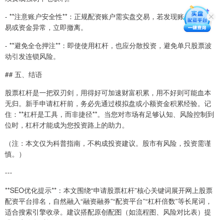
- **注意账户安全性**：正规配资账户需实盘交易，若发现账户无法交
易或资金异常，立即撤离。
- **避免全仓押注**：即使使用杠杆，也应分散投资，避免单只股票波
动引发连锁风险。
## 五、结语
股票杠杆是一把双刃剑，用得好可加速财富积累，用不好则可能血本
无归。新手申请杠杆前，务必先通过模拟盘或小额资金积累经验。记
住：**杠杆是工具，而非捷径**。当您对市场有足够认知、风险控制到
位时，杠杆才能成为您投资路上的助力。
（注：本文仅为科普指南，不构成投资建议。股市有风险，投资需谨
慎。）
---
**SEO优化提示**：本文围绕“申请股票杠杆”核心关键词展开网上股票
配资平台排名，自然融入“融资融券”“配资平台”“杠杆倍数”等长尾词，
适合搜索引擎收录。建议搭配原创配图（如流程图、风险对比表）提