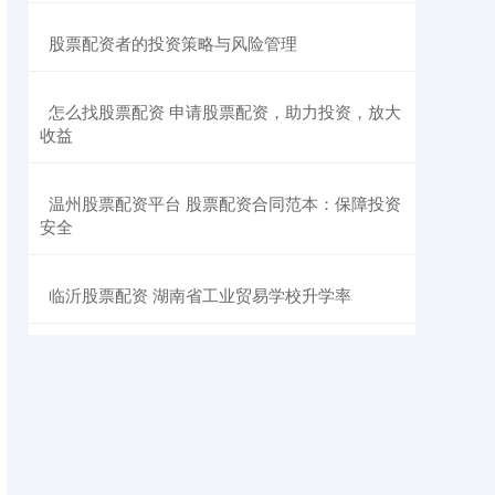
​股票配资者的投资策略与风险管理
​怎么找股票配资 申请股票配资，助力投资，放大
收益
​温州股票配资平台 股票配资合同范本：保障投资
安全
​临沂股票配资 湖南省工业贸易学校升学率