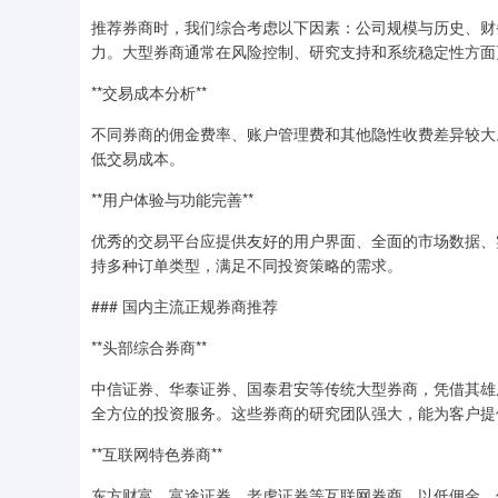
推荐券商时，我们综合考虑以下因素：公司规模与历史、财
力。大型券商通常在风险控制、研究支持和系统稳定性方面
**交易成本分析**
不同券商的佣金费率、账户管理费和其他隐性收费差异较大
低交易成本。
**用户体验与功能完善**
优秀的交易平台应提供友好的用户界面、全面的市场数据、
持多种订单类型，满足不同投资策略的需求。
### 国内主流正规券商推荐
**头部综合券商**
中信证券、华泰证券、国泰君安等传统大型券商，凭借其雄
全方位的投资服务。这些券商的研究团队强大，能为客户提
**互联网特色券商**
东方财富、富途证券、老虎证券等互联网券商，以低佣金、